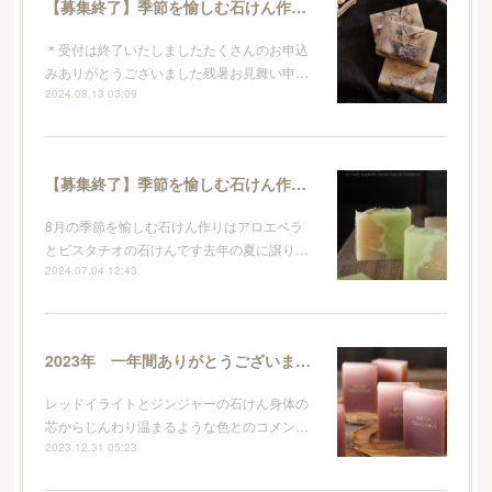
【募集終了】季節を愉しむ石けん作り / 9月 マカデミアのココナツクリーム石けん
＊受付は終了いたしましたたくさんのお申込
みありがとうございました残暑お見舞い申…
2024.08.13 03:09
【募集終了】季節を愉しむ石けん作り / 8月 アロエベラとピスタチオの石けん
8月の季節を愉しむ石けん作りはアロエベラ
とピスタチオの石けんです去年の夏に譲り…
2024.07.04 12:43
2023年 一年間ありがとうございました
レッドイライトとジンジャーの石けん身体の
芯からじんわり温まるような色とのコメン…
2023.12.31 05:23