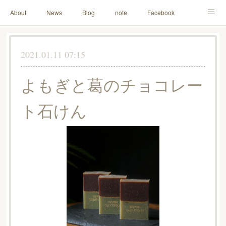
About
News
Blog
note
Facebook
Instagram
Lesson Menu
Schedule
Contact
2021.01.11 07:15
Others
Online Store
よもぎと葛のチョコレー
ト石けん