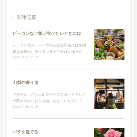
関連記事
ビーガンなご飯が食べたいときには
レッスン後のランチのお店長谷周辺には多国
籍な食事処が揃っているので石けん作りだ…
2023.07.01 00:07
山梨の寄り道
今週のレッスンは山梨からのスタートでした
十数年前からお付き合いさせていただいて…
2023.04.28 06:35
バラを愛でる