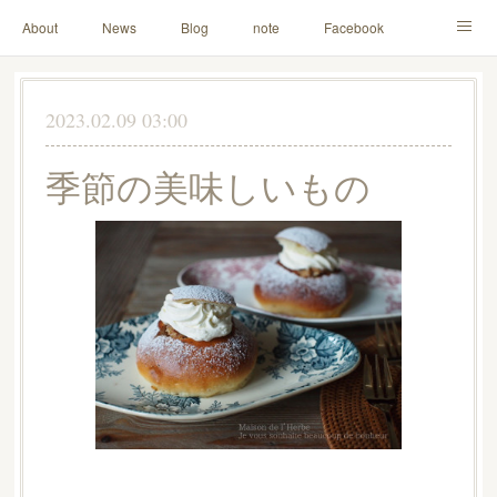
About
News
Blog
note
Facebook
Instagram
Lesson Menu
Schedule
Contact
2023.02.09 03:00
Others
Online Store
季節の美味しいもの