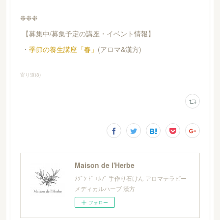
❉❉❉
【募集中/募集予定の講座・イベント情報】
・
季節の養生講座「春」
(アロマ&漢方)
寄り道
(
8
)
Maison de l'Herbe
ﾒｿﾞﾝ ﾄﾞ ｴﾙﾌﾞ 手作り石けん アロマテラピー
メディカルハーブ 漢方
フォロー