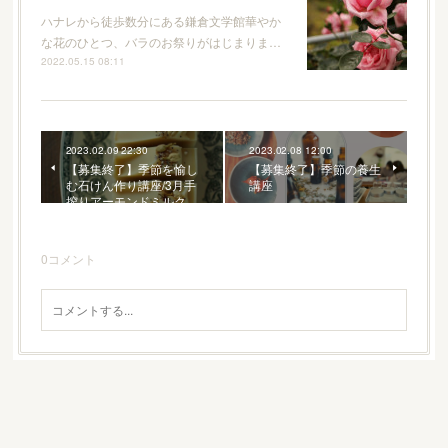
ハナレから徒歩数分にある鎌倉文学館華やか
な花のひとつ、バラのお祭りがはじまりま…
2022.05.15 08:11
2023.02.09 22:30
2023.02.08 12:00
【募集終了】季節を愉し
【募集終了】季節の養生
む石けん作り講座/3月手
講座
搾りアーモンドミルク…
0
コメント