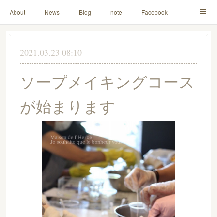
About
News
Blog
note
Facebook
Instagram
Lesson Menu
Schedule
Contact
2021.03.23 08:10
Others
Online Store
ソープメイキングコース
が始まります