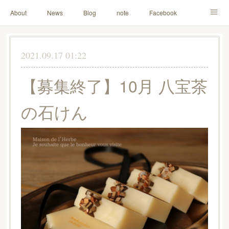
About
News
Blog
note
Facebook
Instagram
Lesson Menu
Schedule
Contact
2021.09.17 01:22
Others
Online Store
【募集終了】10月 八宝茶
の石けん