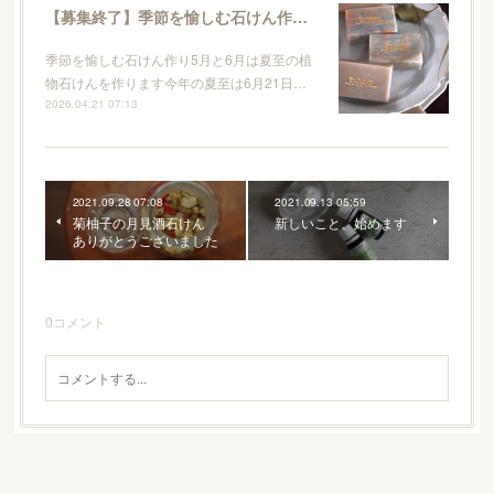
【募集終了】季節を愉しむ石けん作り / 5月夏至の植物石けん
季節を愉しむ石けん作り5月と6月は夏至の植
物石けんを作ります今年の夏至は6月21日…
2026.04.21 07:13
2021.09.28 07:08
2021.09.13 05:59
菊柚子の月見酒石けん
新しいこと、始めます
ありがとうございました
0
コメント