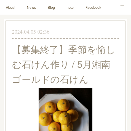
About
News
Blog
note
Facebook
Instagram
Lesson Menu
Schedule
Contact
2024.04.05 02:36
Others
Online Store
【募集終了】季節を愉し
む石けん作り / 5月湘南
ゴールドの石けん