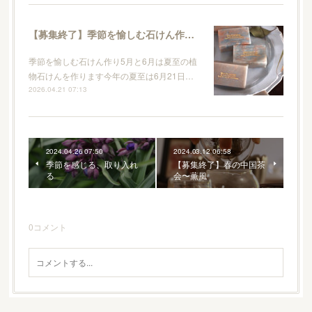
【募集終了】季節を愉しむ石けん作り / 5月夏至の植物石けん
季節を愉しむ石けん作り5月と6月は夏至の植
物石けんを作ります今年の夏至は6月21日…
2026.04.21 07:13
2024.04.26 07:50
2024.03.12 06:58
季節を感じる、取り入れ
【募集終了】春の中国茶
る
会〜薫風
0
コメント