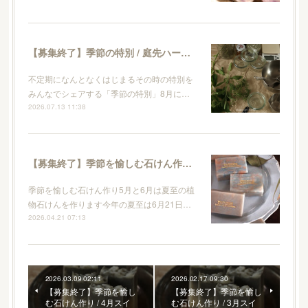
【募集終了】季節の特別 / 庭先ハーブとレモンのキッチンソープ作り
不定期になんとなくはじまるその時の特別を
みんなでシェアする「季節の特別」8月に…
2026.07.13 11:38
【募集終了】季節を愉しむ石けん作り / 5月夏至の植物石けん
季節を愉しむ石けん作り5月と6月は夏至の植
物石けんを作ります今年の夏至は6月21日…
2026.04.21 07:13
2026.03.09 02:11
2026.02.17 09:30
【募集終了】季節を愉し
【募集終了】季節を愉し
む石けん作り / 4月スイ
む石けん作り / 3月スイ