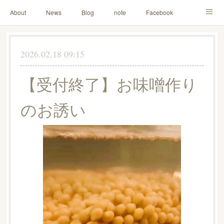
About
News
Blog
note
Facebook
Instagram
Lesson Menu
Schedule
Contact
2026.02.18 09:15
Others
Online Store
【受付終了】お味噌作り
のお誘い