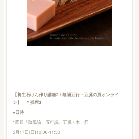
【養生石けん作り講座2 / 陰陽五行・五臓の頁オンライ
ン】 ＊残席3
●日時
1回目「陰陽論、五行説、五臓 / 木・肝」
5月17日(日)10:00-11:30