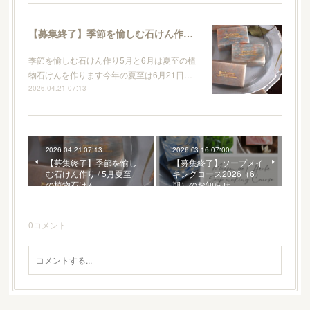
【募集終了】季節を愉しむ石けん作り / 5月夏至の植物石けん
季節を愉しむ石けん作り5月と6月は夏至の植
物石けんを作ります今年の夏至は6月21日…
2026.04.21 07:13
2026.04.21 07:13
2026.03.16 07:00
【募集終了】季節を愉し
【募集終了】ソープメイ
む石けん作り / 5月夏至
キングコース2026（6
の植物石けん
期）のお知らせ
0
コメント