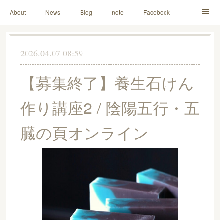
About
News
Blog
note
Facebook
Instagram
Lesson Menu
Schedule
Contact
2026.04.07 08:59
Others
Online Store
【募集終了】養生石けん
作り講座2 / 陰陽五行・五
臓の頁オンライン