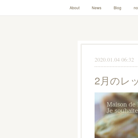
About
News
Blog
no
2020.01.04 06:32
2月のレ