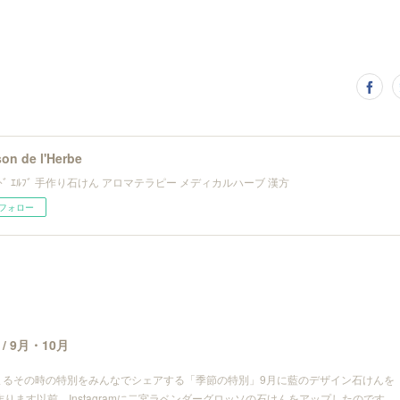
on de l'Herbe
ﾝ ﾄﾞ ｴﾙﾌﾞ 手作り石けん アロマテラピー メディカルハーブ 漢方
フォロー
 9月・10月
まるその時の特別をみんなでシェアする「季節の特別」9月に藍のデザイン石けんを
ります以前、Instagramに二宮ラベンダーグロッソの石けんをアップしたのです…