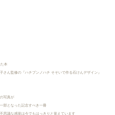
れた本
子さん監修の『ハチブンノハチ そそいで作る石けんデザイン』
の写真が
一部となった記念すべき一冊
不思議な感覚は今でもはっきりと覚えています