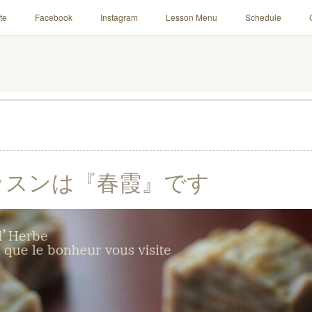
te
Facebook
Instagram
Lesson Menu
Schedule
ッスンは『春霞』です