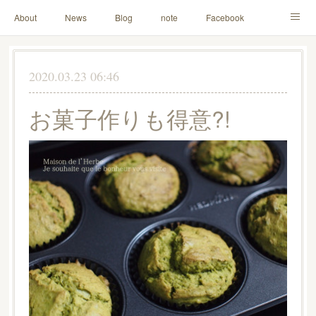
About
News
Blog
note
Facebook
Instagram
Lesson Menu
Schedule
Contact
2020.03.23 06:46
Others
Online Store
お菓子作りも得意?!