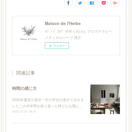
Maison de l'Herbe
ﾒｿﾞﾝ ﾄﾞ ｴﾙﾌﾞ 手作り石けん アロマテラピー
メディカルハーブ 漢方
フォロー
関連記事
時間の感じ方
2025年夏至が過ぎ一年の半分が過ぎてゆきま
したこの半年間を振り返った時どんな風に…
2025.07.01 06:41