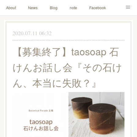
About
News
Blog
note
Facebook
Instagram
Lesson Menu
Schedule
Contact
2020.07.11 06:32
Others
Online Store
【募集終了】taosoap 石
けんお話し会『その石け
ん、本当に失敗？』