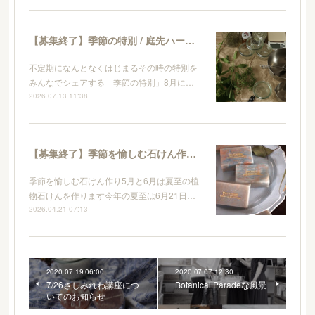
【募集終了】季節の特別 / 庭先ハーブとレモンのキッチンソープ作り
不定期になんとなくはじまるその時の特別を
みんなでシェアする「季節の特別」8月に…
2026.07.13 11:38
【募集終了】季節を愉しむ石けん作り / 5月夏至の植物石けん
季節を愉しむ石けん作り5月と6月は夏至の植
物石けんを作ります今年の夏至は6月21日…
2026.04.21 07:13
2020.07.19 06:00
2020.07.07 12:30
7/26さしみれわ講座につ
Botanical Paradeな風景
いてのお知らせ