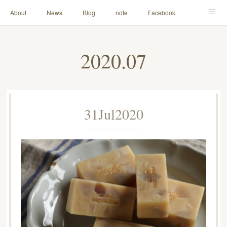
About
News
Blog
note
Facebook
Instagram
Lesson Menu
Schedule
Contact
2020
.
07
Others
Online Store
31
Jul
2020