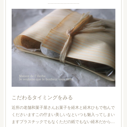
Botanical Paradeな風景
4人が集まればいろいろ巻き起こるもちろんいい意味で、
ですボタニカルパレードメンバーの打合せ風景をちらっと
ご紹介話したり作ったり写真を撮ったり動画を撮ったり…
こだわるタイミングをみる
近所の老舗和菓子屋さんお菓子を経木と経木ひもで包んで
くださいますこの佇まい美しいなといつも魅入ってしまい
ますプラスチックでもなくただの紙でもない経木だから…