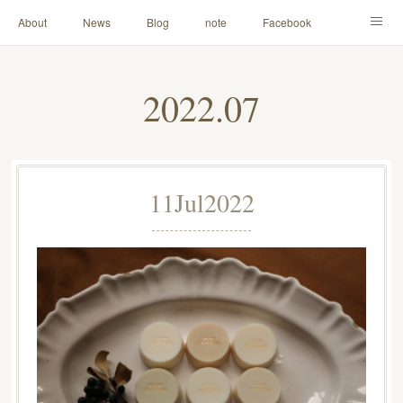
About
News
Blog
note
Facebook
Instagram
Lesson Menu
Schedule
Contact
2022
.
07
Others
Online Store
11
Jul
2022