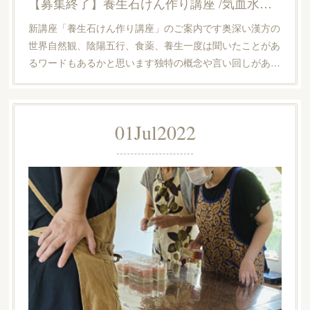
【募集終了】養生石けん作り講座 /気血水の頁
新講座「養生石けん作り講座」のご案内です奥深い漢方の
世界自然観、陰陽五行、食薬、養生一度は聞いたことがあ
るワードもあるかと思います独特の概念や言い回しがあ…
01
Jul
2022