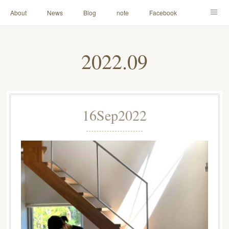
About
News
Blog
note
Facebook
Instagram
Lesson Menu
Schedule
Contact
2022
.
09
Others
Online Store
16
Sep
2022