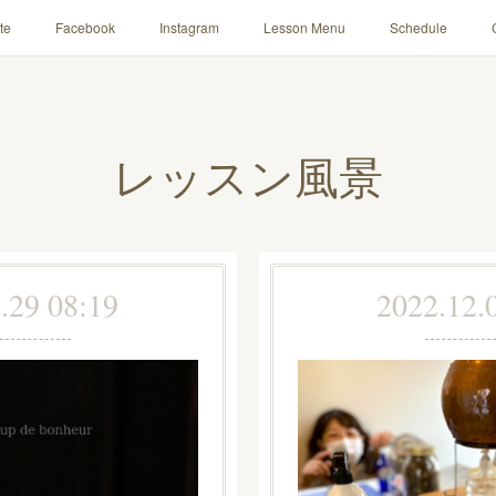
te
Facebook
Instagram
Lesson Menu
Schedule
レッスン風景
.29 08:19
2022.12.