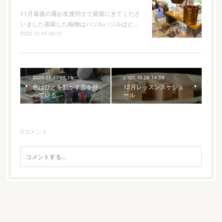
11月最後の週お友達同士で蒸留にきてくださ
いました蒸留した植物はバジルバジルはと…
2022.12.04 08:12
2020.11.17 08:16
2020.10.26 14:09
色はひとを動かす力を持
12月レッスンスケジュ
っている
ール
0
コメント