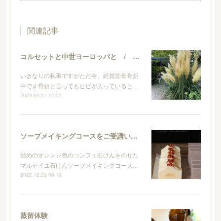
関連記事
コルセットと中世ヨーロッパと / ネロリ
いきなりの私事ですがただ今、絶賛肋骨骨折
中です骨折と言ってもヒビが入っていると…
2023.09.17 14:01
ソープメイキングコースをご受講いただいての感想など
渋めのオレンジ色のコンフェ石けんをのせた
マルセイユ石けんソープメイキングコース…
2022.12.29 08:19
蒸留体験