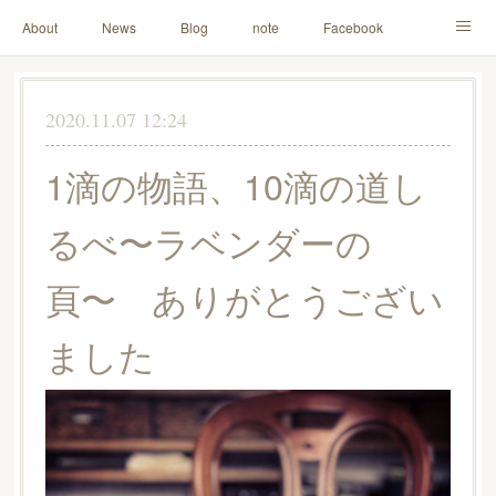
About
News
Blog
note
Facebook
Instagram
Lesson Menu
Schedule
Contact
2020.11.07 12:24
Others
Online Store
1滴の物語、10滴の道し
るべ〜ラベンダーの
頁〜 ありがとうござい
ました