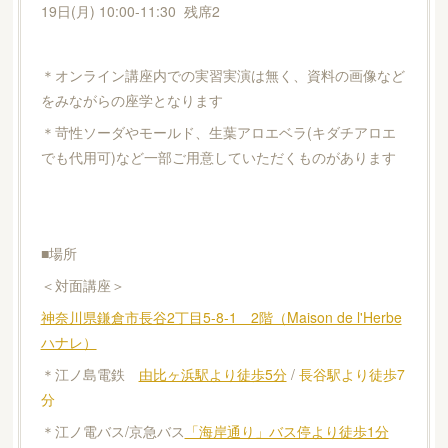
19日(月) 10:00-11:30 残席2
＊オンライン講座内での実習実演は無く、資料の画像など
をみながらの座学となります
＊苛性ソーダやモールド、生葉アロエベラ(キダチアロエ
でも代用可)など一部ご用意していただくものがあります
■場所
＜対面講座＞
神奈川県鎌倉市長谷2丁目5-8-1 2階（Maison de l'Herbe
ハナレ）
＊江ノ島電鉄
由比ヶ浜駅より徒歩5分
/
長谷駅より徒歩7
分
＊江ノ電バス/京急バス
「海岸通り」バス停より徒歩1分