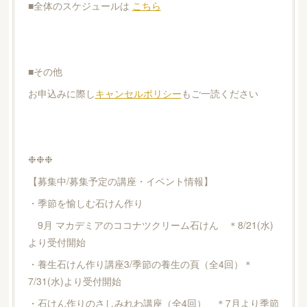
■全体のスケジュールは
こちら
■その他
お申込みに際し
キャンセルポリシー
もご一読ください
❉❉❉
【募集中/募集予定の講座・イベント情報】
・季節を愉しむ石けん作り
9月 マカデミアのココナツクリーム石けん ＊8/21(水)
より受付開始
・養生石けん作り講座3/季節の養生の頁（全4回）＊
7/31(水)より受付開始
・石けん作りのさしみれわ講座（全4回） ＊7月より季節