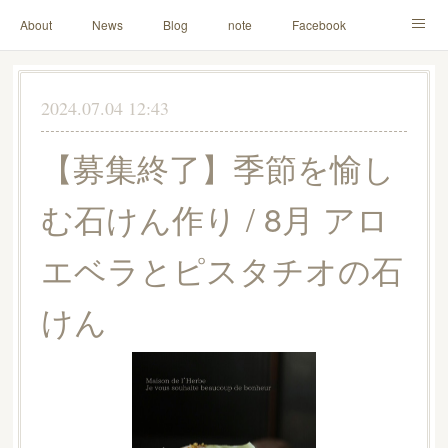
About
News
Blog
note
Facebook
Instagram
Lesson Menu
Schedule
Contact
2024.07.04 12:43
Others
Online Store
【募集終了】季節を愉し
む石けん作り / 8月 アロ
エベラとピスタチオの石
けん