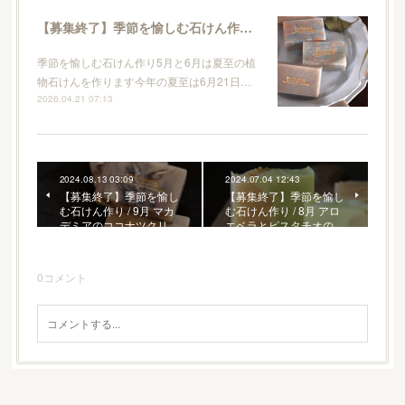
【募集終了】季節を愉しむ石けん作り / 5月夏至の植物石けん
季節を愉しむ石けん作り5月と6月は夏至の植
物石けんを作ります今年の夏至は6月21日…
2026.04.21 07:13
2024.08.13 03:09
2024.07.04 12:43
【募集終了】季節を愉し
【募集終了】季節を愉し
む石けん作り / 9月 マカ
む石けん作り / 8月 アロ
デミアのココナツクリ…
エベラとピスタチオの…
0
コメント