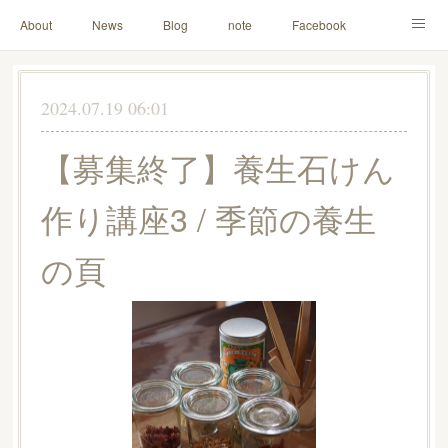
About
News
Blog
note
Facebook
Instagram
Lesson Menu
Schedule
Contact
2024.07.19 06:01
Others
Online Store
【募集終了】養生石けん
作り講座3 / 季節の養生
の頁