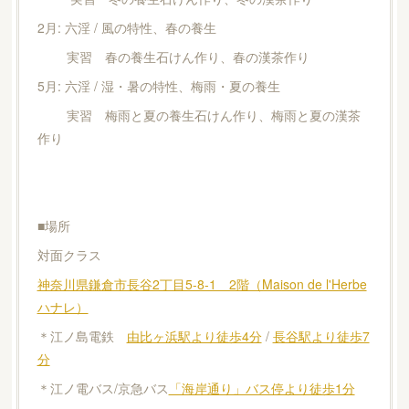
2月: 六淫 / 風の特性、春の養生
実習 春の養生石けん作り、春の漢茶作り
5月: 六淫 / 湿・暑の特性、梅雨・夏の養生
実習 梅雨と夏の養生石けん作り、梅雨と夏の漢茶
作り
■場所
対面クラス
神奈川県鎌倉市長谷2丁目5-8-1 2階（Maison de l'Herbe
ハナレ）
＊江ノ島電鉄
由比ヶ浜駅より徒歩4分
/
長谷駅より徒歩7
分
＊江ノ電バス/京急バス
「海岸通り」バス停より徒歩1分