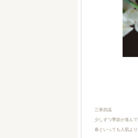
三寒四温
少しずつ季節が進んで
春といっても人肌より