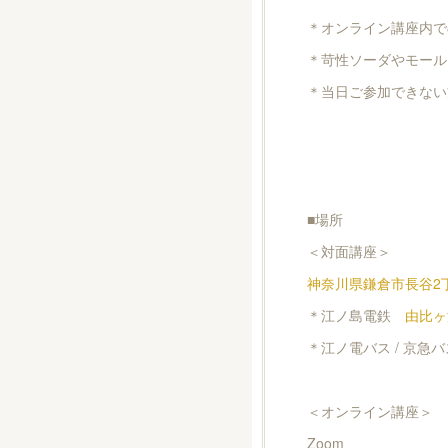
＊オンライン講座内で
＊苛性ソーダやモール
＊当日ご参加できない
■場所
＜対面講座＞
神奈川県鎌倉市長谷2丁目5-
＊江ノ島電鉄
由比ヶ
＊江ノ電バス / 京急バ
＜オンライン講座＞
Zoom