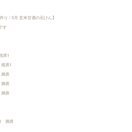
り / 3月 玄米甘酒の石けん】
付です
 残席1
0 残席1
0 満席
0 満席
0 満席
:30 満席