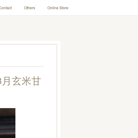
Contact
Others
Online Store
3月玄米甘