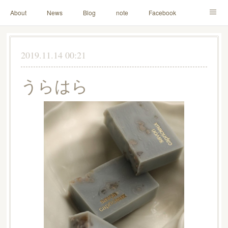
About
News
Blog
note
Facebook
Instagram
Lesson Menu
Schedule
Contact
2019.11.14 00:21
Others
Online Store
うらはら