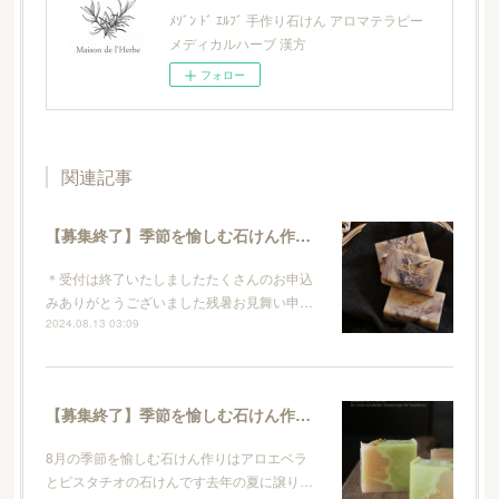
ﾒｿﾞﾝ ﾄﾞ ｴﾙﾌﾞ 手作り石けん アロマテラピー
メディカルハーブ 漢方
フォロー
関連記事
【募集終了】季節を愉しむ石けん作り / 9月 マカデミアのココナツクリーム石けん
＊受付は終了いたしましたたくさんのお申込
みありがとうございました残暑お見舞い申…
2024.08.13 03:09
【募集終了】季節を愉しむ石けん作り / 8月 アロエベラとピスタチオの石けん
8月の季節を愉しむ石けん作りはアロエベラ
とピスタチオの石けんです去年の夏に譲り…