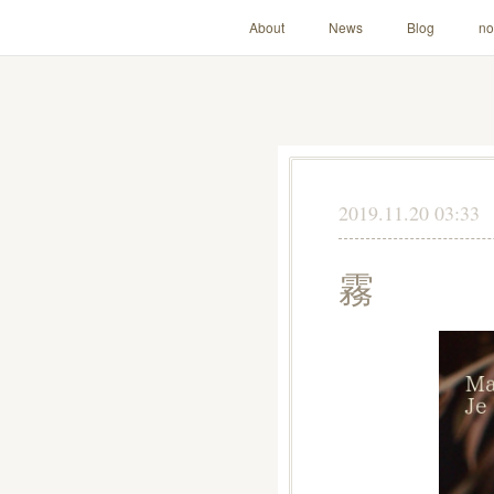
About
News
Blog
no
2019.11.20 03:33
霧