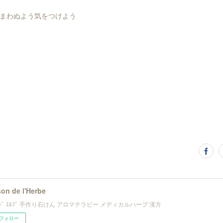
まわぬよう気をつけよう
on de l'Herbe
ﾝ ﾄﾞ ｴﾙﾌﾞ 手作り石けん アロマテラピー メディカルハーブ 漢方
フォロー