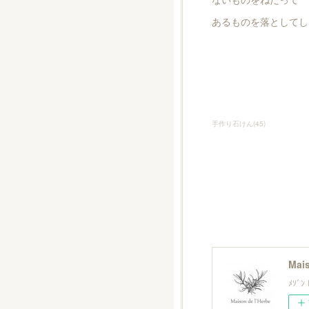
あるものを落としてし
手作り石けん
(
45
)
Mais
ﾒｿﾞ