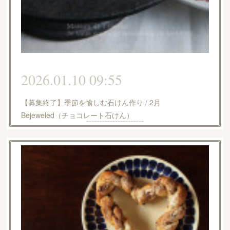
2026.01.10 09:55
【募集終了】季節を愉しむ石けん作り / 2月
Bejeweled（チョコレート石けん）