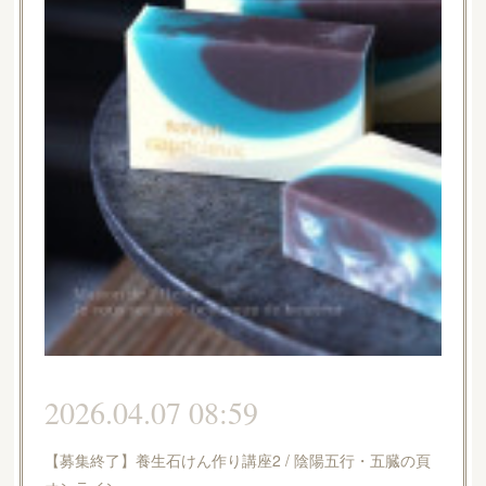
2026.04.07 08:59
【募集終了】養生石けん作り講座2 / 陰陽五行・五臓の頁