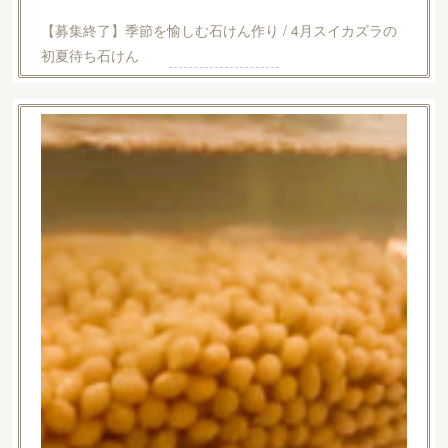
【募集終了】季節を愉しむ石けん作り / 4月スイカズラの
初夏待ち石けん