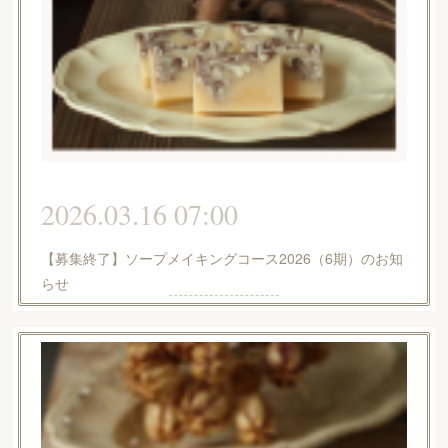
2026.03.16 07:00
【募集終了】ソープメイキングコース2026（6期）のお知
らせ